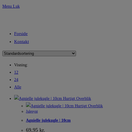
Menu
Luk
Forside
Kontakt
Visning:
12
24
Alle
Hurtigt Overblik
Hurtigt Overblik
Julepynt
Agnielle julekugle | 10cm
69,95
kr.