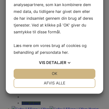
Tilføj til kurv
analysepartnere, som kan kombinere dem
Hurtigt Overblik
med data, du tidligere har givet dem eller
Hurtigt Overblik
de har indsamlet gennem din brug af deres
Julepynt
tjenester. Ved at klikke på 'OK' giver du
Asta træ | 30cm
samtykke til disse formål.
219,95
kr.
Læs mere om vores brug af cookies og
behandling af persondata
her
.
Tilføj til kurv
Hurtigt Overblik
VIS
DETALJER
Hurtigt Overblik
Julepynt
JA
NEJ
OK
JA
NEJ
Asta træ | 42,5cm
NØDVENDIGE
PRÆFERENCER
AFVIS ALLE
299,95
kr.
JA
NEJ
JA
NEJ
MARKETING
STATISTIK
Tilføj til kurv