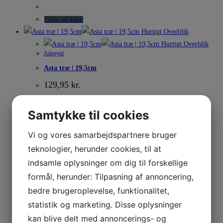
Tilføj til kurv
Hurtigt Overblik
Hurtigt Overblik
Julepynt
Asta træ | 19,5cm
129,95
kr.
Samtykke til cookies
Tilføj til kurv
Vi og vores samarbejdspartnere bruger
Hurtigt Overblik
Hurtigt Overblik
teknologier, herunder cookies, til at
Julepynt
indsamle oplysninger om dig til forskellige
Asta træ | 30cm
formål, herunder: Tilpasning af annoncering,
219,95
kr.
bedre brugeroplevelse, funktionalitet,
statistik og marketing. Disse oplysninger
kan blive delt med annoncerings- og