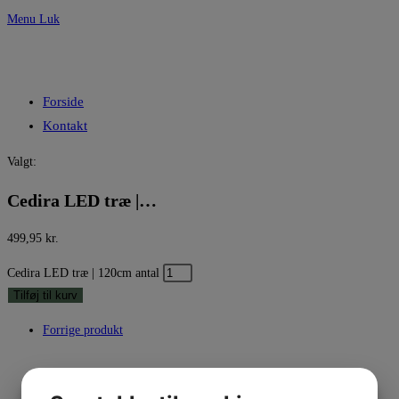
Menu
Luk
Forside
Kontakt
Valgt:
Cedira LED træ |…
499,95
kr.
Cedira LED træ | 120cm antal
Tilføj til kurv
Forrige produkt
Næste produkt