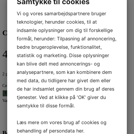
Samtykke til cookies
Vi og vores samarbejdspartnere bruger
teknologier, herunder cookies, til at
indsamle oplysninger om dig til forskellige
Cedira LED træ | 120cm
formål, herunder: Tilpasning af annoncering,
bedre brugeroplevelse, funktionalitet,
499,95
kr.
statistik og marketing. Disse oplysninger
kan blive delt med annoncerings- og
analysepartnere, som kan kombinere dem
2 på lager
med data, du tidligere har givet dem eller
Cedira LED træ | 120cm antal
de har indsamlet gennem din brug af deres
TILFØJ TIL KURV
tjenester. Ved at klikke på 'OK' giver du
Varenummer (SKU):
A00026856
Kategori:
Julepynt
samtykke til disse formål.
Beskrivelse
Yderligere information
Læs mere om vores brug af cookies og
behandling af persondata
her
.
Beskrivelse