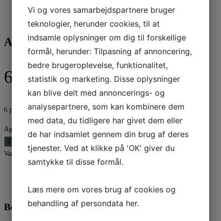
Vi og vores samarbejdspartnere bruger
teknologier, herunder cookies, til at
indsamle oplysninger om dig til forskellige
Agnielle julekugle | 10cm
formål, herunder: Tilpasning af annoncering,
bedre brugeroplevelse, funktionalitet,
69,95
kr.
statistik og marketing. Disse oplysninger
kan blive delt med annoncerings- og
analysepartnere, som kan kombinere dem
6 på lager
med data, du tidligere har givet dem eller
Agnielle julekugle | 10cm antal
de har indsamlet gennem din brug af deres
TILFØJ TIL KURV
tjenester. Ved at klikke på 'OK' giver du
Varenummer (SKU):
A00028204
Kategori:
Julepynt
samtykke til disse formål.
Beskrivelse
Yderligere information
Læs mere om vores brug af cookies og
behandling af persondata
her
.
Beskrivelse