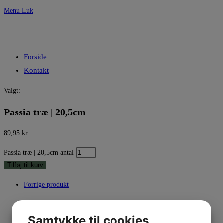
Menu
Luk
Forside
Kontakt
Valgt:
Passia træ | 20,5cm
89,95
kr.
Passia træ | 20,5cm antal
Tilføj til kurv
Forrige produkt
Næste produkt
Samtykke til cookies