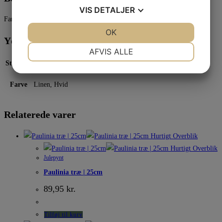
VIS
DETALJER
Farve: Brun
JA
NEJ
OK
JA
NEJ
Yderligere information
NØDVENDIGE
PRÆFERENCER
AFVIS ALLE
Størrelse
15 × 20,5 cm
JA
NEJ
JA
NEJ
MARKETING
STATISTIK
Farve
Linen, Hvid
Relaterede varer
Hurtigt Overblik
Hurtigt Overblik
Julepynt
Paulinia træ | 25cm
89,95
kr.
Tilføj til kurv