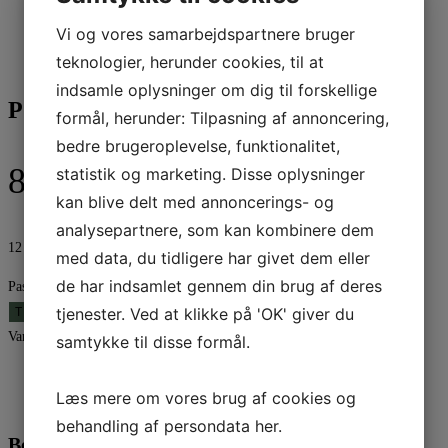
Vi og vores samarbejdspartnere bruger
teknologier, herunder cookies, til at
indsamle oplysninger om dig til forskellige
Passia træ | 20,5cm
formål, herunder: Tilpasning af annoncering,
bedre brugeroplevelse, funktionalitet,
89,95
kr.
statistik og marketing. Disse oplysninger
kan blive delt med annoncerings- og
analysepartnere, som kan kombinere dem
12 på lager
med data, du tidligere har givet dem eller
de har indsamlet gennem din brug af deres
Passia træ | 20,5cm antal
tjenester. Ved at klikke på 'OK' giver du
TILFØJ TIL KURV
Varenummer (SKU):
A00028069
Kategori:
Julepynt
samtykke til disse formål.
Beskrivelse
Læs mere om vores brug af cookies og
Yderligere information
behandling af persondata
her
.
Beskrivelse