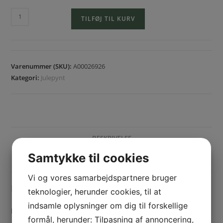
TILFØJ TIL KURV
Varenummer (SKU):
A00026926
Kategori:
Julepynt
BESKRIVELSE
Samtykke til cookies
YDERLIGERE INFORMATION
Vi og vores samarbejdspartnere bruger
Beskrivelse
teknologier, herunder cookies, til at
indsamle oplysninger om dig til forskellige
Farve: Guld
formål, herunder: Tilpasning af annoncering,