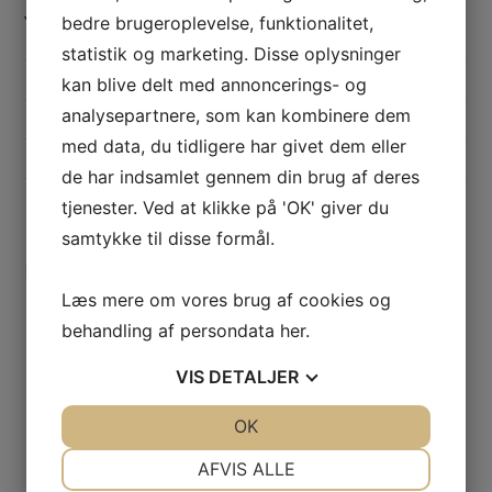
Yderligere information
bedre brugeroplevelse, funktionalitet,
statistik og marketing. Disse oplysninger
VÆGT
0,166667 kg
kan blive delt med annoncerings- og
analysepartnere, som kan kombinere dem
STØRRELSE
10 × 5 × 14,5 cm
med data, du tidligere har givet dem eller
FARVE
Linen, Hvid
de har indsamlet gennem din brug af deres
tjenester. Ved at klikke på 'OK' giver du
samtykke til disse formål.
Relaterede varer
Læs mere om vores brug af cookies og
behandling af persondata
her
.
Julepynt
VIS
DETALJER
Asta træ | 30cm
219,95
kr.
JA
NEJ
OK
JA
NEJ
NØDVENDIGE
PRÆFERENCER
AFVIS ALLE
Tilføj til kurv