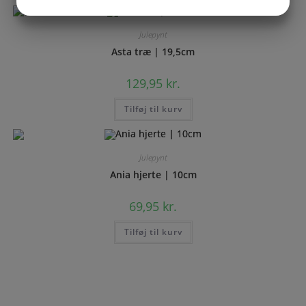
JA
NEJ
JA
NEJ
MARKETING
STATISTIK
Julepynt
Asta træ | 19,5cm
129,95
kr.
Tilføj til kurv
Julepynt
Ania hjerte | 10cm
69,95
kr.
Tilføj til kurv