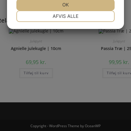
JA
NEJ
OK
JA
NEJ
NØDVENDIGE
PRÆFERENCER
AFVIS ALLE
Relaterede varer
JA
NEJ
JA
NEJ
MARKETING
STATISTIK
Julepynt
Julepynt
Agnielle julekugle | 10cm
Passia Træ | 2
69,95
kr.
99,95
kr.
Tilføj til kurv
Tilføj til kur
Copyright - WordPress Theme by OceanWP