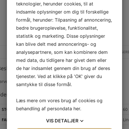
teknologier, herunder cookies, til at
indsamle oplysninger om dig til forskellige
formål, herunder: Tilpasning af annoncering,
bedre brugeroplevelse, funktionalitet,
statistik og marketing. Disse oplysninger
kan blive delt med annoncerings- og
analysepartnere, som kan kombinere dem
BESKRIVELSE
YDERLIGER
med data, du tidligere har givet dem eller
eskrivelse
de har indsamlet gennem din brug af deres
tjenester. Ved at klikke på 'OK' giver du
arve: Rosa
samtykke til disse formål.
derligere information
Læs mere om vores brug af cookies og
behandling af persondata
her
.
STØRRELSE
60
FARVE
Lin
VIS
DETALJER