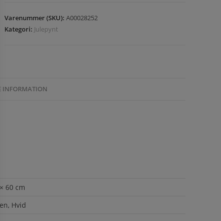
Varenummer (SKU):
A00028252
Kategori:
Julepynt
E INFORMATION
 × 60 cm
en, Hvid