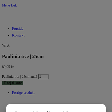
Menu
Luk
Forside
Kontakt
Valgt:
Paulinia træ | 25cm
89,95
kr.
Paulinia træ | 25cm antal
Tilføj til kurv
Forrige produkt
Næste produkt