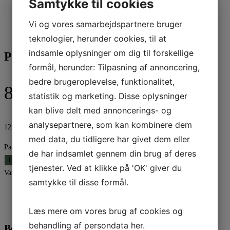
Samtykke til cookies
Vi og vores samarbejdspartnere bruger
teknologier, herunder cookies, til at
indsamle oplysninger om dig til forskellige
Paulinia træ | 25cm
formål, herunder: Tilpasning af annoncering,
bedre brugeroplevelse, funktionalitet,
89,95
kr.
statistik og marketing. Disse oplysninger
kan blive delt med annoncerings- og
analysepartnere, som kan kombinere dem
12 på lager
med data, du tidligere har givet dem eller
Paulinia træ | 25cm antal
de har indsamlet gennem din brug af deres
TILFØJ TIL KURV
tjenester. Ved at klikke på 'OK' giver du
Varenummer (SKU):
A00028271
Kategori:
Julepynt
samtykke til disse formål.
Beskrivelse
Yderligere information
Læs mere om vores brug af cookies og
behandling af persondata
her
.
Beskrivelse