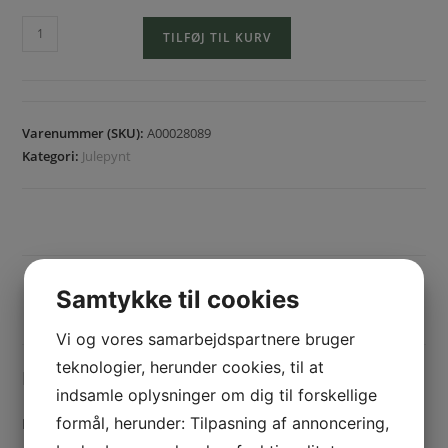
TILFØJ TIL KURV
Varenummer (SKU):
A00028089
Kategori:
Julepynt
BESKRIVELSE
Samtykke til cookies
YDERLIGERE INFORMATION
Vi og vores samarbejdspartnere bruger
teknologier, herunder cookies, til at
Beskrivelse
indsamle oplysninger om dig til forskellige
formål, herunder: Tilpasning af annoncering,
Farve: Rød