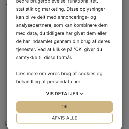
bedre brugeroplevelse, funktionalitet,
Yderligere information
statistik og marketing. Disse oplysninger
kan blive delt med annoncerings- og
STØRRELSE
11 × 10,5 × 39,5 cm
analysepartnere, som kan kombinere dem
FARVE
Linen, Hvid
med data, du tidligere har givet dem eller
de har indsamlet gennem din brug af deres
tjenester. Ved at klikke på 'OK' giver du
samtykke til disse formål.
Relaterede varer
Læs mere om vores brug af cookies og
behandling af persondata
her
.
Julepynt
Asta træ | 30cm
VIS
DETALJER
219,95
kr.
JA
NEJ
OK
JA
NEJ
Tilføj til kurv
NØDVENDIGE
PRÆFERENCER
AFVIS ALLE
JA
NEJ
JA
NEJ