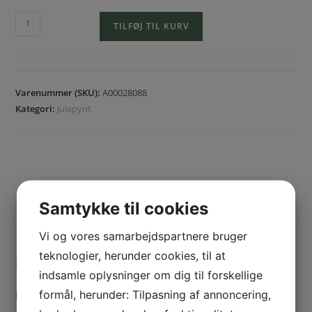
TILFØJ TIL KURV
Varenummer (SKU):
A00028088
Kategori:
Julepynt
BESKRIVELSE
Samtykke til cookies
YDERLIGERE INFORMATION
Vi og vores samarbejdspartnere bruger
teknologier, herunder cookies, til at
Beskrivelse
indsamle oplysninger om dig til forskellige
formål, herunder: Tilpasning af annoncering,
Farve: Rød