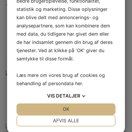
bedre brugeroplevelse, funktionalitet,
Yderligere information
statistik og marketing. Disse oplysninger
kan blive delt med annoncerings- og
STØRRELSE
5,5 × 5 × 20 cm
analysepartnere, som kan kombinere dem
FARVE
Linen, Hvid
med data, du tidligere har givet dem eller
de har indsamlet gennem din brug af deres
tjenester. Ved at klikke på 'OK' giver du
samtykke til disse formål.
Relaterede varer
Læs mere om vores brug af cookies og
behandling af persondata
her
.
Julepynt
Paulinia træ | 15cm
VIS
DETALJER
69,95
kr.
JA
NEJ
OK
JA
NEJ
Tilføj til kurv
NØDVENDIGE
PRÆFERENCER
AFVIS ALLE
JA
NEJ
JA
NEJ