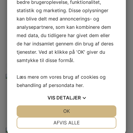
bedre brugeroplevelse, funktionalitet,
statistik og marketing. Disse oplysninger
VÆGT
0,30556 kg
kan blive delt med annoncerings- og
STØRRELSE
8,2 × 8,2 × 13,3 cm
analysepartnere, som kan kombinere dem
FARVE
Linen, Hvid
med data, du tidligere har givet dem eller
de har indsamlet gennem din brug af deres
tjenester. Ved at klikke på 'OK' giver du
samtykke til disse formål.
Relaterede varer
Læs mere om vores brug af cookies og
behandling af persondata
her
.
Julepynt
Nullia nøddeknækker | 60cm
VIS
DETALJER
669,95
kr.
JA
NEJ
OK
JA
NEJ
Tilføj til kurv
NØDVENDIGE
PRÆFERENCER
AFVIS ALLE
JA
NEJ
JA
NEJ