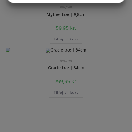
Julepynt
MARKETING
STATISTIK
Mythel træ | 9,8cm
59,95
kr.
Tilføj til kurv
Julepynt
Gracie træ | 34cm
299,95
kr.
Tilføj til kurv