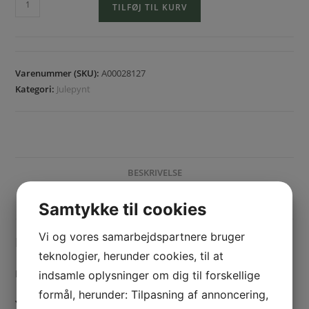
TILFØJ TIL KURV
Varenummer (SKU):
A00028127
Kategori:
Julepynt
BESKRIVELSE
YDERLIGERE INFORMATION
Samtykke til cookies
Vi og vores samarbejdspartnere bruger
Beskrivelse
teknologier, herunder cookies, til at
Farve: Linen
indsamle oplysninger om dig til forskellige
formål, herunder: Tilpasning af annoncering,
Yderligere information