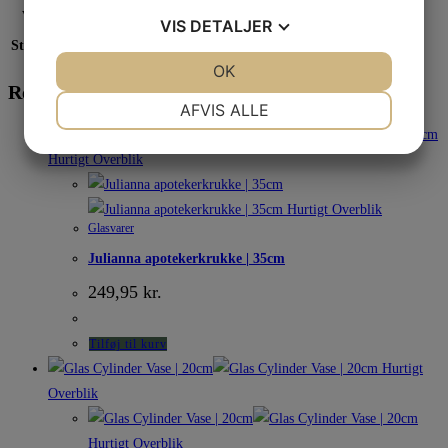
Vægt
9,1 kg
VIS
DETALJER
Størrelse
18 × 18 × 39 cm
JA
NEJ
OK
JA
NEJ
Relaterede varer
NØDVENDIGE
PRÆFERENCER
AFVIS ALLE
JA
NEJ
JA
NEJ
Hurtigt Overblik
MARKETING
STATISTIK
Hurtigt Overblik
Glasvarer
Julianna apotekerkrukke | 35cm
249,95
kr.
Tilføj til kurv
Hurtigt
Overblik
Hurtigt Overblik