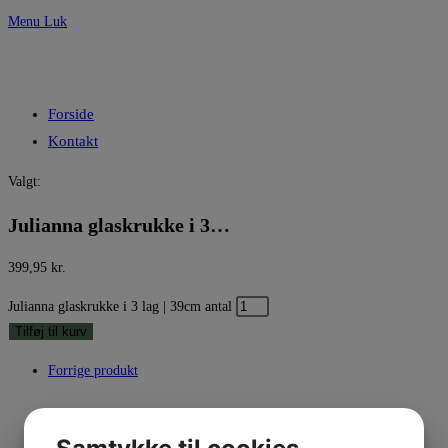
Menu
Luk
Forside
Kontakt
Valgt:
Julianna glaskrukke i 3…
399,95
kr.
Julianna glaskrukke i 3 lag | 39cm antal
Tilføj til kurv
Forrige produkt
Næste produkt