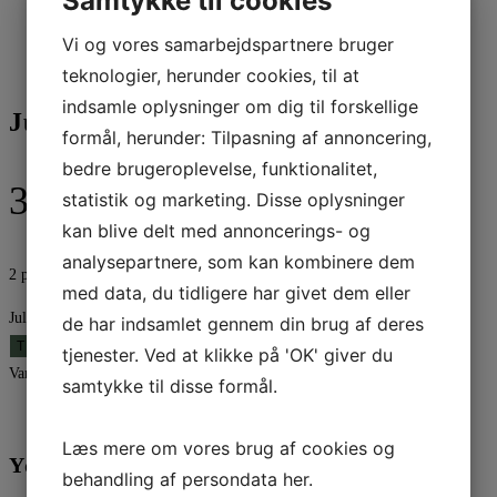
Samtykke til cookies
Vi og vores samarbejdspartnere bruger
teknologier, herunder cookies, til at
indsamle oplysninger om dig til forskellige
Julianna glaskrukke i 3 lag | 39cm
formål, herunder: Tilpasning af annoncering,
bedre brugeroplevelse, funktionalitet,
399,95
kr.
statistik og marketing. Disse oplysninger
kan blive delt med annoncerings- og
analysepartnere, som kan kombinere dem
2 på lager
med data, du tidligere har givet dem eller
Julianna glaskrukke i 3 lag | 39cm antal
de har indsamlet gennem din brug af deres
TILFØJ TIL KURV
tjenester. Ved at klikke på 'OK' giver du
Varenummer (SKU):
A00027822
Kategori:
Glasvarer
samtykke til disse formål.
Yderligere information
Læs mere om vores brug af cookies og
Yderligere information
behandling af persondata
her
.