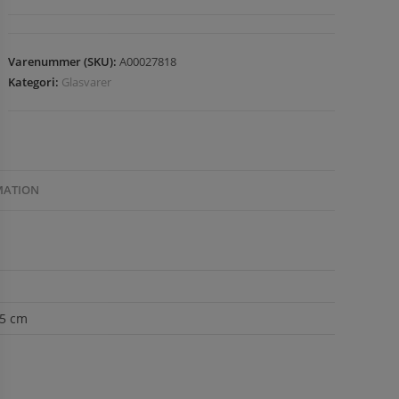
Varenummer (SKU):
A00027818
Kategori:
Glasvarer
MATION
35 cm