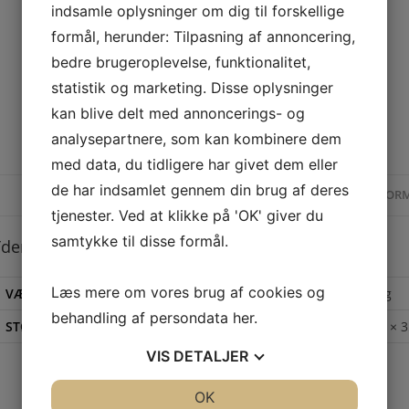
indsamle oplysninger om dig til forskellige
formål, herunder: Tilpasning af annoncering,
bedre brugeroplevelse, funktionalitet,
statistik og marketing. Disse oplysninger
kan blive delt med annoncerings- og
analysepartnere, som kan kombinere dem
med data, du tidligere har givet dem eller
de har indsamlet gennem din brug af deres
YDERLIGERE INFOR
tjenester. Ved at klikke på 'OK' giver du
samtykke til disse formål.
derligere information
Læs mere om vores brug af cookies og
VÆGT
1,575 kg
behandling af persondata
her
.
STØRRELSE
16 × 16 × 
VIS
DETALJER
JA
NEJ
OK
JA
NEJ