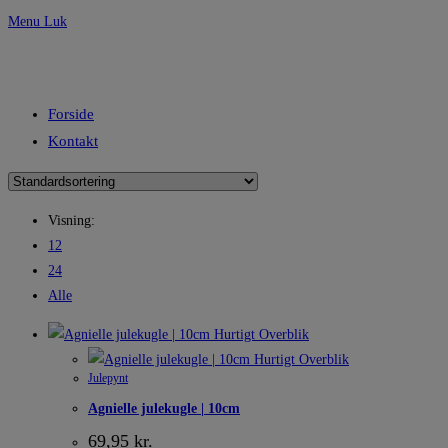
Menu
Luk
Forside
Kontakt
Visning:
12
24
Alle
Hurtigt Overblik
Hurtigt Overblik
Julepynt
Agnielle julekugle | 10cm
69,95
kr.