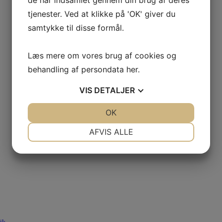
de har indsamlet gennem din brug af deres
tjenester. Ved at klikke på 'OK' giver du
samtykke til disse formål.
Læs mere om vores brug af cookies og
behandling af persondata
her
.
VIS
DETALJER
JA
NEJ
OK
JA
NEJ
NØDVENDIGE
PRÆFERENCER
AFVIS ALLE
JA
NEJ
JA
NEJ
MARKETING
STATISTIK