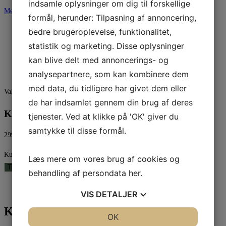
indsamle oplysninger om dig til forskellige
Menu
Luk
formål, herunder: Tilpasning af annoncering,
bedre brugeroplevelse, funktionalitet,
statistik og marketing. Disse oplysninger
Forside
kan blive delt med annoncerings- og
Kontakt
analysepartnere, som kan kombinere dem
med data, du tidligere har givet dem eller
Valgt:
de har indsamlet gennem din brug af deres
Kursus 1
tjenester. Ved at klikke på 'OK' giver du
samtykke til disse formål.
299,95
kr.
Kursus 1 antal
Læs mere om vores brug af cookies og
Tilføj til kurv
behandling af persondata
her
.
VIS
DETALJER
Kursus 1
JA
NEJ
OK
JA
NEJ